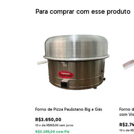
Para comprar com esse produto
Forno de Pizza Paulistano Big a Gás
Forno d
com Vis
R$3.650,00
R$2.7
10
x
de
R$365,00
sem juros
10
x
de
R$
R$3.285,00
com
Pix