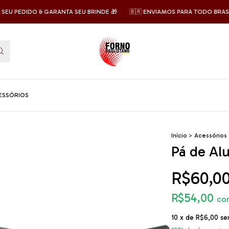
PEDIDO & GARANTA SEU BRINDE 🎁
🇧🇷 ENVIAMOS PARA TODO BRASIL 🇧
ESSÓRIOS
Início
>
Acessórios
Pá de Alu
R$60,0
R$54,00
co
10
x de
R$6,00
se