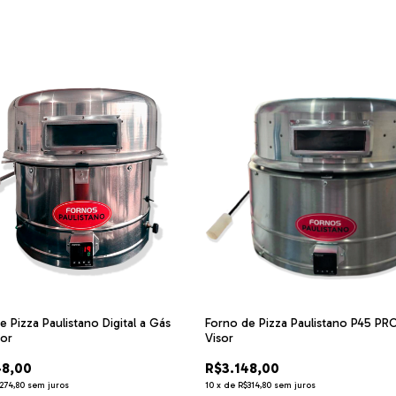
e Pizza Paulistano Digital a Gás
Forno de Pizza Paulistano P45 P
or
Visor
48,00
R$3.148,00
274,80
sem juros
10
x
de
R$314,80
sem juros