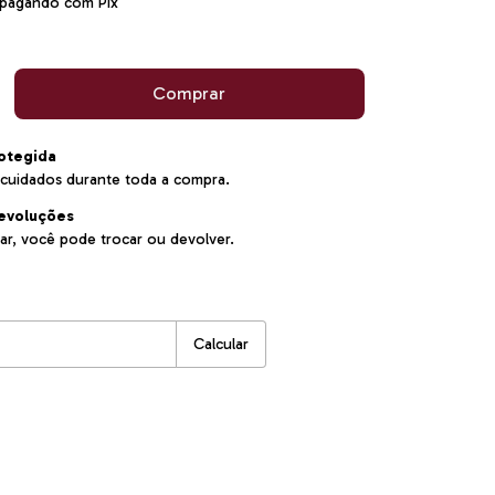
pagando com Pix
otegida
cuidados durante toda a compra.
evoluções
ar, você pode trocar ou devolver.
:
Alterar CEP
Calcular