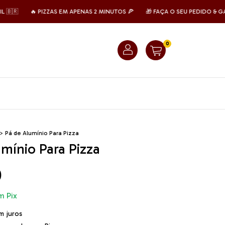

🔥 PIZZAS EM APENAS 2 MINUTOS 🍕
🎁 FAÇA O SEU PEDIDO & GARANT
0
>
Pá de Alumínio Para Pizza
mínio Para Pizza
0
m
Pix
m juros