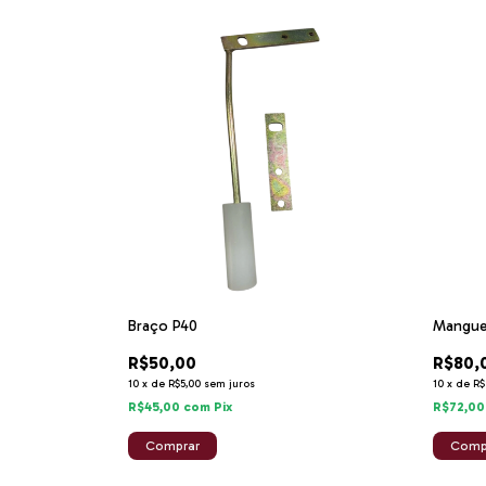
Braço P40
Manguei
R$50,00
R$80,
10
x
de
R$5,00
sem juros
10
x
de
R$
R$45,00
com
Pix
R$72,0