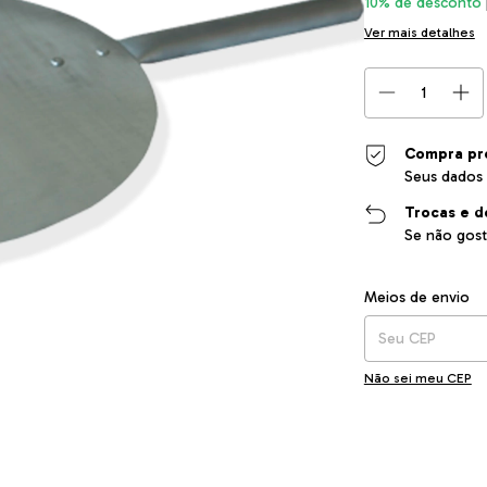
10% de desconto
Ver mais detalhes
Compra pr
Seus dados 
Trocas e d
Se não gost
Entregas para o CEP
Meios de envio
Não sei meu CEP