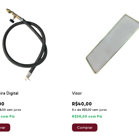
ra Digital
Visor
00
R$40,00
8,00
sem juros
8
x
de
R$5,00
sem juros
0
com
Pix
R$36,00
com
Pix