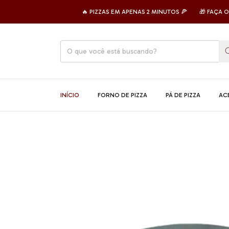
🔥 PIZZAS EM APENAS 2 MINUTOS 🍕
🎁 FAÇA O SEU 
INÍCIO
FORNO DE PIZZA
PÁ DE PIZZA
AC