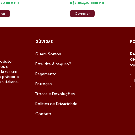
,20
com
Pix
R$2.833,20
com
Pix
DÚVIDAS
F
Quem Somos
Re
de
roduto
Este site é seguro?
op
nos e
 fazer um
Pagamento
 prático e
a italiana.
Entregas
Trocas e Devoluções
Política de Privacidade
Contato